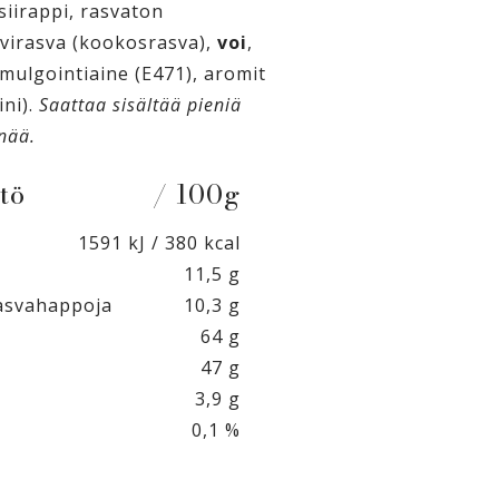
siirappi, rasvaton
svirasva (kookosrasva),
voi
,
emulgointiaine (E471), aromit
ini).
Saattaa sisältää pieniä
nää.
tö
/ 100g
1591 kJ / 380 kcal
11,5 g
rasvahappoja
10,3 g
64 g
47 g
3,9 g
0,1 %