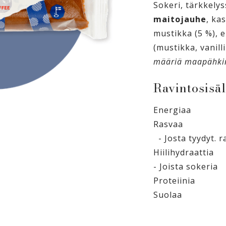
Sokeri, tärkkelys
maitojauhe
, ka
mustikka (5 %), 
(mustikka, vanilli
määriä maapähki
Ravintosisäl
Energiaa
Rasvaa
- Josta tyydyt. 
Hiilihydraattia
- Joista sokeria
Proteiinia
Suolaa