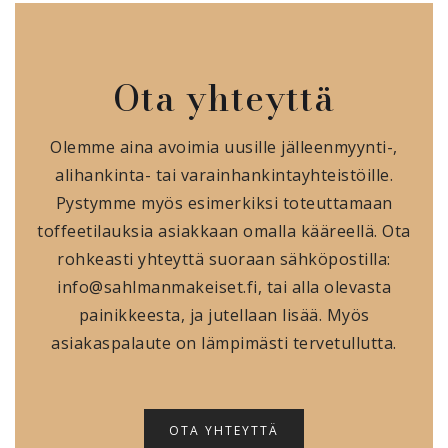
Ota yhteyttä
Olemme aina avoimia uusille jälleenmyynti-,
alihankinta- tai varainhankintayhteistöille.
Pystymme myös esimerkiksi toteuttamaan
toffeetilauksia asiakkaan omalla kääreellä. Ota
rohkeasti yhteyttä suoraan sähköpostilla:
info@sahlmanmakeiset.fi, tai alla olevasta
painikkeesta, ja jutellaan lisää. Myös
asiakaspalaute on lämpimästi tervetullutta.
OTA YHTEYTTÄ