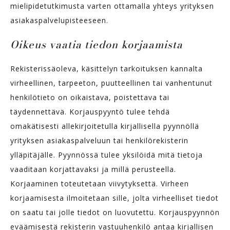
mielipidetutkimusta varten ottamalla yhteys yrityksen
asiakaspalvelupisteeseen.
Oikeus vaatia tiedon korjaamista
Rekisterissäoleva, käsittelyn tarkoituksen kannalta
virheellinen, tarpeeton, puutteellinen tai vanhentunut
henkilötieto on oikaistava, poistettava tai
täydennettävä. Korjauspyyntö tulee tehdä
omakätisesti allekirjoitetulla kirjallisella pyynnöllä
yrityksen asiakaspalveluun tai henkilörekisterin
ylläpitäjälle. Pyynnössä tulee yksilöidä mitä tietoja
vaaditaan korjattavaksi ja millä perusteella.
Korjaaminen toteutetaan viivytyksettä. Virheen
korjaamisesta ilmoitetaan sille, jolta virheelliset tiedot
on saatu tai jolle tiedot on luovutettu. Korjauspyynnön
eväämisestä rekisterin vastuuhenkilö antaa kirjallisen