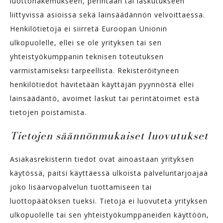
luottohakemukseen, perintään tai laskutukseen
liittyvissä asioissa sekä lainsäädännön velvoittaessa.
Henkilötietoja ei siirretä Euroopan Unionin
ulkopuolelle, ellei se ole yrityksen tai sen
yhteistyökumppanin teknisen toteutuksen
varmistamiseksi tarpeellista. Rekisteröityneen
henkilötiedot hävitetään käyttäjän pyynnöstä ellei
lainsäädäntö, avoimet laskut tai perintätoimet estä
tietojen poistamista.
Tietojen säännönmukaiset luovutukset
Asiakasrekisterin tiedot ovat ainoastaan yrityksen
käytössä, paitsi käyttäessä ulkoista palveluntarjoajaa
joko lisäarvopalvelun tuottamiseen tai
luottopäätöksen tueksi. Tietoja ei luovuteta yrityksen
ulkopuolelle tai sen yhteistyökumppaneiden käyttöön,