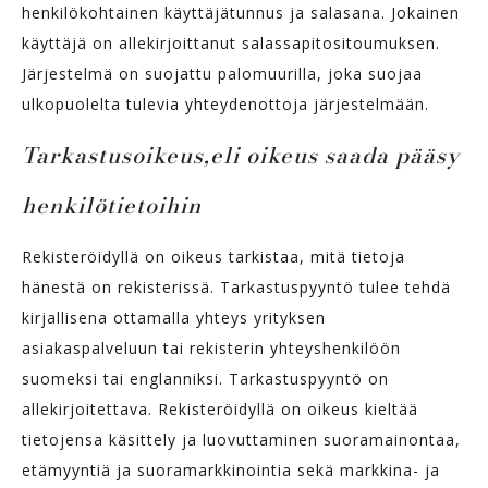
henkilökohtainen käyttäjätunnus ja salasana. Jokainen
käyttäjä on allekirjoittanut salassapitositoumuksen.
Järjestelmä on suojattu palomuurilla, joka suojaa
ulkopuolelta tulevia yhteydenottoja järjestelmään.
Tarkastusoikeus,eli oikeus saada pääsy
henkilötietoihin
Rekisteröidyllä on oikeus tarkistaa, mitä tietoja
hänestä on rekisterissä. Tarkastuspyyntö tulee tehdä
kirjallisena ottamalla yhteys yrityksen
asiakaspalveluun tai rekisterin yhteyshenkilöön
suomeksi tai englanniksi. Tarkastuspyyntö on
allekirjoitettava. Rekisteröidyllä on oikeus kieltää
tietojensa käsittely ja luovuttaminen suoramainontaa,
etämyyntiä ja suoramarkkinointia sekä markkina- ja