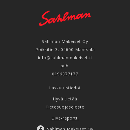
Sahlman Makeiset Oy
Poikkitie 3, 04600 Mäntsälä
info@sahlmanmakeiset.fi
puh.
0196877177
Laskutustiedot
Hyvä tietää
Tietosuojaseloste
Oiva-raportti
Sahlman Makeiset Oy