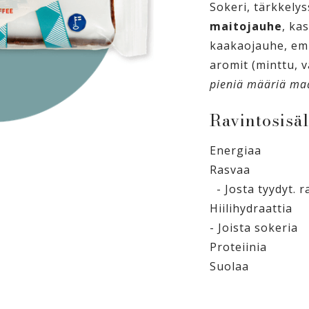
Sokeri, tärkkelys
maitojauhe
, ka
kaakaojauhe, emul
aromit (minttu, va
pieniä määriä ma
Ravintosisäl
Energiaa
Rasvaa
- Josta tyydyt. 
Hiilihydraattia
- Joista sokeria
Proteiinia
Suolaa