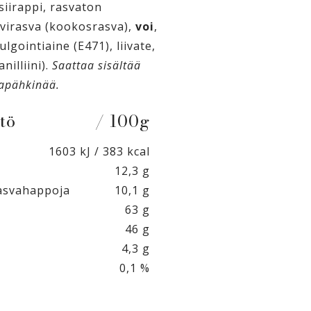
siirappi, rasvaton
svirasva (kookosrasva),
voi
,
gointiaine (E471), liivate,
nilliini).
Saattaa sisältää
apähkinää.
tö
/ 100g
1603 kJ / 383 kcal
12,3 g
rasvahappoja
10,1 g
63 g
46 g
4,3 g
0,1 %