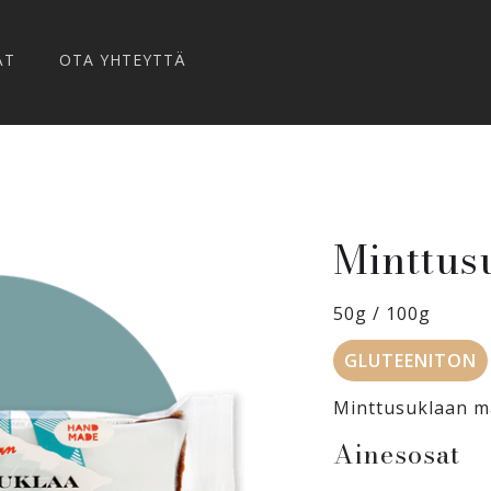
ÄT
OTA YHTEYTTÄ
Minttus
50g / 100g
GLUTEENITON
Minttusuklaan m
Ainesosat