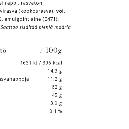
siirappi, rasvaton
svirasva (kookosrasva),
voi
,
, emulgointiaine (E471),
.
Saattaa sisältää pieniä määriä
tö
/ 100g
1631 kJ / 396 kcal
14,3 g
rasvahappoja
11,2 g
62 g
45 g
3,9 g
0,1 %