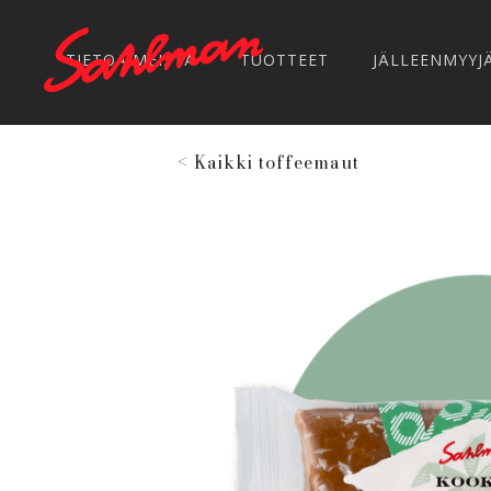
TIETOA MEISTÄ
TUOTTEET
JÄLLEENMYYJ
< Kaikki toffeemaut