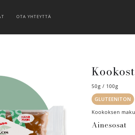
ÄT
OTA YHTEYTTÄ
Kookost
50g / 100g
GLUTEENITON
Kookoksen makui
Ainesosat