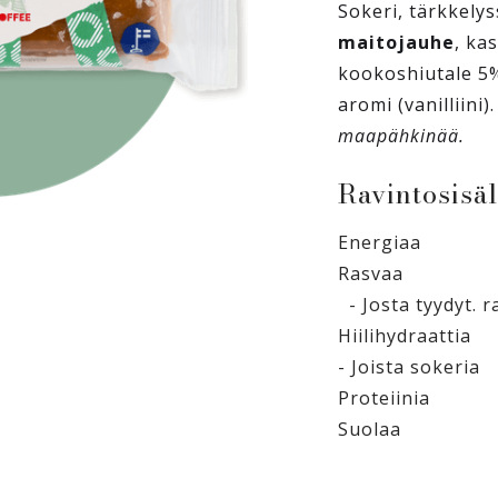
Sokeri, tärkkelys
maitojauhe
, ka
kookoshiutale 5%
aromi (vanilliini)
maapähkinää.
Ravintosisäl
Energiaa
Rasvaa
- Josta tyydyt. 
Hiilihydraattia
- Joista sokeria
Proteiinia
Suolaa