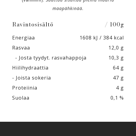
maapähkinää.
Ravintosisältö
/ 100g
Energiaa
1608 kJ / 384 kcal
Rasvaa
12,0 g
- Josta tyydyt. rasvahappoja
10,3 g
Hiilihydraattia
64 g
- Joista sokeria
47 g
Proteiinia
4 g
Suolaa
0,1 %