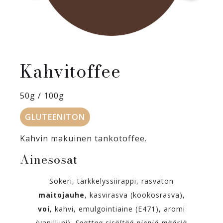
Kahvitoffee
50g / 100g
GLUTEENITON
Kahvin makuinen tankotoffee.
Ainesosat
Sokeri, tärkkelyssiirappi, rasvaton
maitojauhe
, kasvirasva (kookosrasva),
voi
, kahvi, emulgointiaine (E471), aromi
(vanilliini).
Saattaa sisältää pieniä määriä